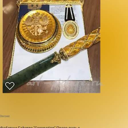
Описание
Фаберже Faberge "Coronation" Пресс-папье