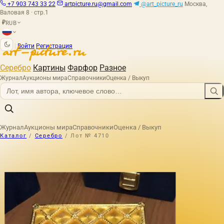
+7 903 743 33 22
artpicture.ru@gmail.com
@art_picture_ru
Москва,
Валовая 8 · стр.1
RUB
₽
|
Войти
Регистрация
Серебро
Картины
Фарфор
Разное
Журнал
Аукционы мира
Справочники
Оценка / Выкуп
Журнал
Аукционы мира
Справочники
Оценка / Выкуп
Каталог
/
Серебро
/
Лот № 4710