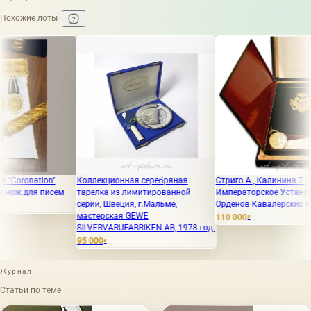
Похожие лоты
"
Коллекционная серебряная
Стриго А., Калинина Т.,
С
сем
тарелка из лимитированной
Императорское Установление
К
серии, Швеция, г.Мальме,
Орденов Кавалерских Российских
2
мастерская GEWE
110 000
₽
SILVERVARUFABRIKEN AB, 1978 год.
95 000
₽
Журнал
Статьи по теме