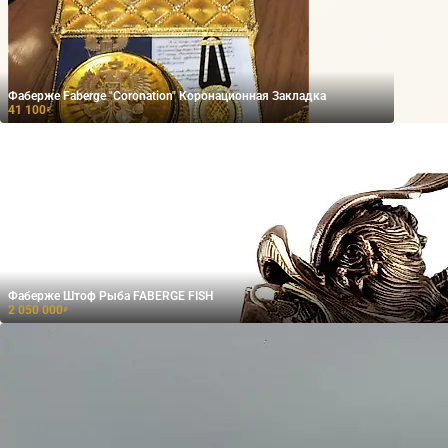
Фаберже Faberge "Coronation" Коронационная Закладка
41 100
₽
Фаберже Штоф Рыба FABERGE FISH
2 050 000
₽