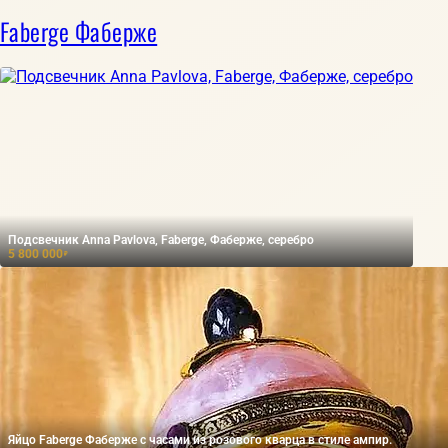
Faberge Фаберже
Подсвечник Anna Pavlova, Faberge, Фаберже, серебро
5 800 000
₽
Яйцо Faberge Фаберже с часами из розового кварца в стиле ампир.