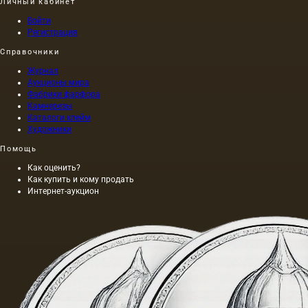
XVII
Личный кабинет
веке,
Войти
произошл
Регистрация
это во
Франции.
Справочники
Журнал
Аукционы мира
Фабрики фарфора
Камнерезы
Каталоги клейм
Художники
Помощь
Как оценить?
Как купить и кому продать
Интернет-аукцион