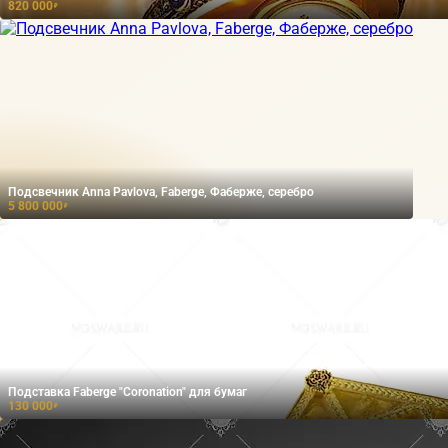
820 000
₽
Подсвечник Anna Pavlova, Faberge, Фаберже, серебро
5 800 000
₽
Подставка Faberge "Coronation" для бумаг
130 000
₽