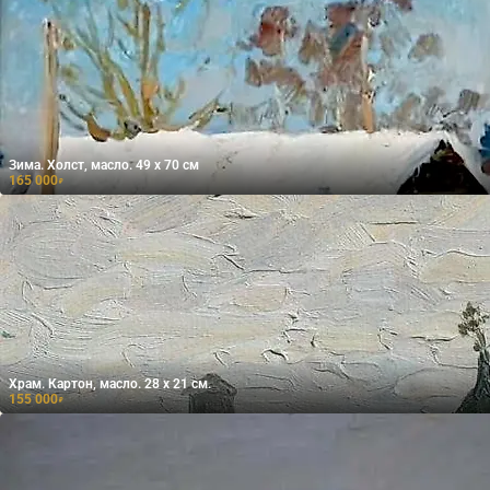
Зима. Холст, масло. 49 х 70 см
165 000
₽
Храм. Картон, масло. 28 х 21 см.
155 000
₽