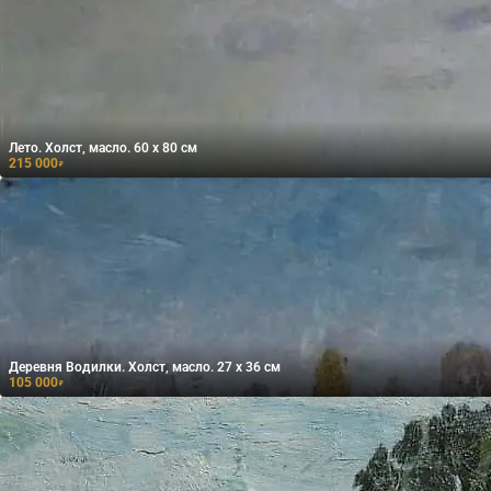
Лето. Холст, масло. 60 х 80 см
215 000
₽
Деревня Водилки. Холст, масло. 27 х 36 см
105 000
₽