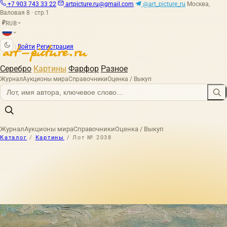
+7 903 743 33 22
artpicture.ru@gmail.com
@art_picture_ru
Москва,
Валовая 8 · стр.1
RUB
₽
|
Войти
Регистрация
Серебро
Картины
Фарфор
Разное
Журнал
Аукционы мира
Справочники
Оценка / Выкуп
Журнал
Аукционы мира
Справочники
Оценка / Выкуп
Каталог
/
Картины
/
Лот № 2038