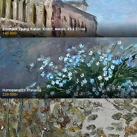
Венеция. Гранд Канал. Холст, масло. 45 х 55 см
140 000
₽
Натюрморт с птичкой
220 000
₽