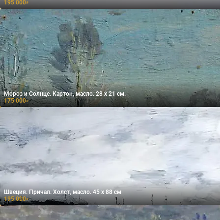
195 000
₽
Мороз и Солнце. Картон, масло. 28 х 21 см.
175 000
₽
Швеция. Причал. Холст, масло. 45 х 88 см
195 000
₽