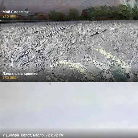
Мой Смоленск
215 000
₽
Ландыши в крынке
150 000
₽
У Днепра. Холст, масло. 72 х 92 см