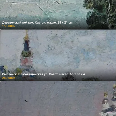
Деревенский пейзаж. Картон, масло. 28 х 21 см.
155 000
₽
Смоленск. Благовещенская ул. Холст, масло. 60 х 80 см
280 000
₽