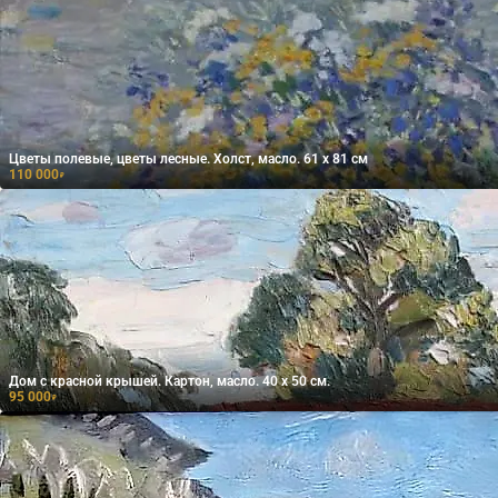
Цветы полевые, цветы лесные. Холст, масло. 61 х 81 см
110 000
₽
Дом с красной крышей. Картон, масло. 40 х 50 см.
95 000
₽