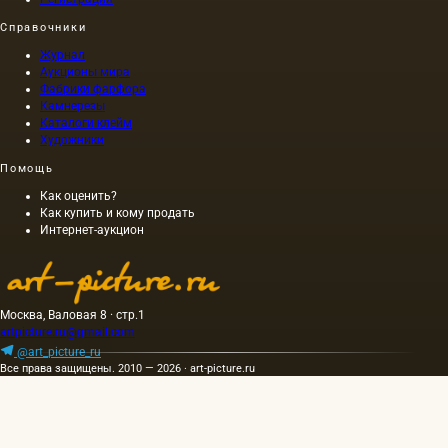
горячем
и…
же…
Справочники
Журнал
Аукционы мира
Фабрики фарфора
Камнерезы
Каталоги клейм
Художники
Помощь
Как оценить?
Как купить и кому продать
Интернет-аукцион
Москва, Валовая 8 · стр.1
artpicture.ru@gmail.com
@art_picture_ru
Все права защищены. 2010 — 2026 · art-picture.ru