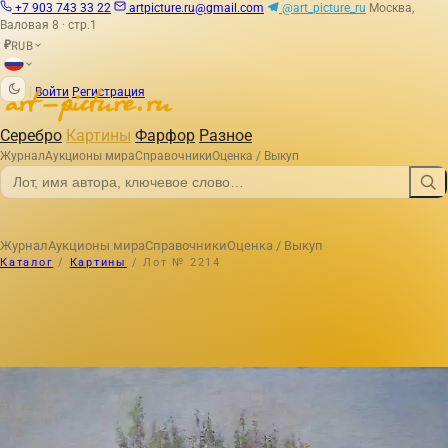
+7 903 743 33 22
artpicture.ru@gmail.com
@art_picture_ru
Москва,
Валовая 8 · стр.1
RUB
₽
|
Войти
Регистрация
Серебро
Картины
Фарфор
Разное
Журнал
Аукционы мира
Справочники
Оценка / Выкуп
Журнал
Аукционы мира
Справочники
Оценка / Выкуп
Каталог
/
Картины
/
Лот № 2214