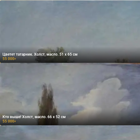
Цветет татарник. Холст, масло. 51 х 65 см
55 000
₽
Кто выше! Холст, масло. 66 х 52 см
55 000
₽