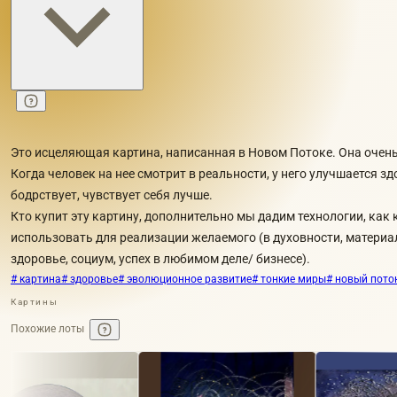
Это исцеляющая картина, написанная в Новом Потоке. Она очень
Когда человек на нее смотрит в реальности, у него улучшается зд
бодрствует, чувствует себя лучше.
Кто купит эту картину, дополнительно мы дадим технологии, как
использовать для реализации желаемого (в духовности, материа
здоровье, социум, успех в любимом деле/ бизнесе).
# картина
# здоровье
# эволюционное развитие
# тонкие миры
# новый пото
Картины
Похожие лоты