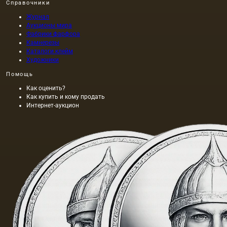
Справочники
Журнал
Аукционы мира
Фабрики фарфора
Камнерезы
Каталоги клейм
Художники
Помощь
Как оценить?
Как купить и кому продать
Интернет-аукцион