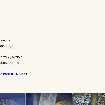
 ценна.
оровье, он
 картину можно
льные блага,
к
# материальные благо