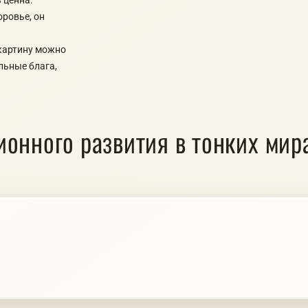
оровье, он
 картину можно
льные блага,
онного развития в тонких ми