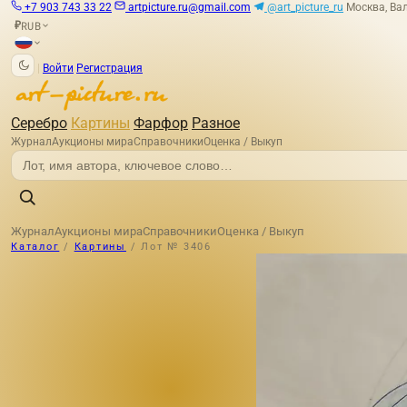
+7 903 743 33 22
artpicture.ru@gmail.com
@art_picture_ru
Москва, Вал
RUB
₽
|
Войти
Регистрация
Серебро
Картины
Фарфор
Разное
Журнал
Аукционы мира
Справочники
Оценка / Выкуп
Журнал
Аукционы мира
Справочники
Оценка / Выкуп
Каталог
/
Картины
/
Лот № 3406