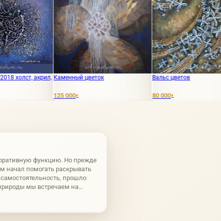
крил,
Каменный цветок
Вальс цветов
Па
ру
125 000
80 000
10
₽
₽
оративную функцию. Но прежде
ем начал помогать раскрывать
л самостоятельность, прошло
природы мы встречаем на
кли на берегах могучих рек.