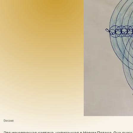
Описание
Это исцеляющая картина, написанная в Новом Потоке. Она очень