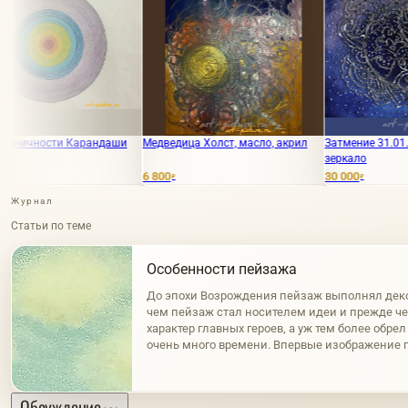
Карандаши
Медведица Холст, масло, акрил
Затмение 31.01.2018 холст, а
зеркало
6 800
30 000
₽
₽
Журнал
Статьи по теме
Особенности пейзажа
До эпохи Возрождения пейзаж выполнял дек
чем пейзаж стал носителем идеи и прежде ч
характер главных героев, а уж тем более обре
очень много времени. Впервые изображение 
рельефах древних цивилизаций, которые возни
Обсуждение