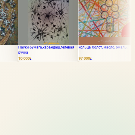
уки бумага,карандаш,гелевая
кольца Холст, масло, эмаль.
Война граф
чка
 000
97 000
15 000
₽
₽
₽