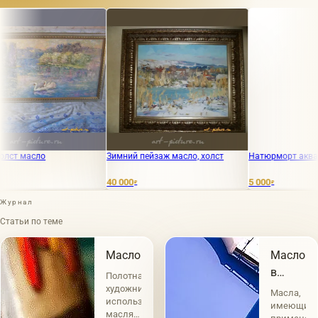
асло
Зимний пейзаж масло, холст
Натюрморт акварель
40 000
5 000
₽
₽
Журнал
Статьи по теме
Масло
Масло
в
Полотна
живопис
художников
Масла,
использующих
имеющие
масляные