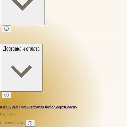
Доставка и оплата
# любимые цветки
# холст
# натюрморт
# масло
Картины
Похожие лоты