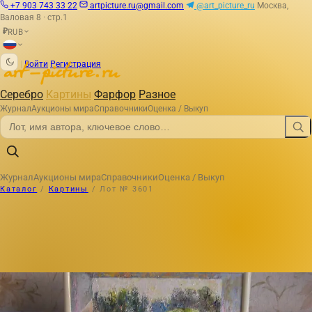
+7 903 743 33 22
artpicture.ru@gmail.com
@art_picture_ru
Москва,
Валовая 8 · стр.1
RUB
₽
|
Войти
Регистрация
Серебро
Картины
Фарфор
Разное
Журнал
Аукционы мира
Справочники
Оценка / Выкуп
Журнал
Аукционы мира
Справочники
Оценка / Выкуп
Каталог
/
Картины
/
Лот № 3601