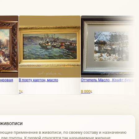
ту картон, масло
Оттепель Масло , Крафт бумага
Лондон холст
8 000
5 000
₽
₽
 живописи
еющие применение в живописи, по своему составу и назначению
а две группы. К первой относятся так называемые жирные