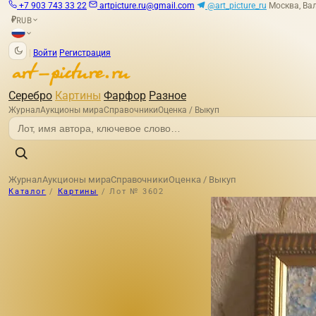
+7 903 743 33 22
artpicture.ru@gmail.com
@art_picture_ru
Москва, Вал
RUB
₽
|
Войти
Регистрация
Серебро
Картины
Фарфор
Разное
Журнал
Аукционы мира
Справочники
Оценка / Выкуп
Журнал
Аукционы мира
Справочники
Оценка / Выкуп
Каталог
/
Картины
/
Лот № 3602