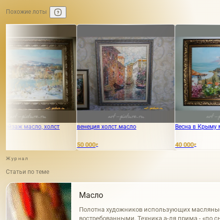
Похожие лоты
холст
венеция холст.масло
Весна в Крыму масло, холст
50 000
40 000
₽
₽
Журнал
Статьи по теме
Масло
Полотна художников использующих масляны
востребованными. Техника а-ля прима - «по с