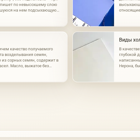
к пишет по невысохшему слою
высыхающи
вшуюся на нем подсыхающую
относящие
нный способ а-ля прима.
маковое, о
масла раз
Виды хол
ичем качество получаемого
В качеств
ста возделывания семян,
глубокой д
е из сорных семян, содержит в
написанный
масел. Масло, выжатое без
Нерона, бы
сто-желтым цветом; при горячем
время, при