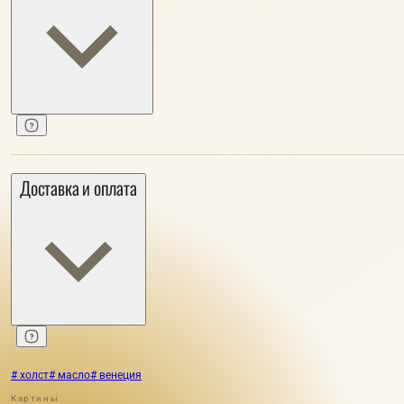
Доставка и оплата
# холст
# масло
# венеция
Картины