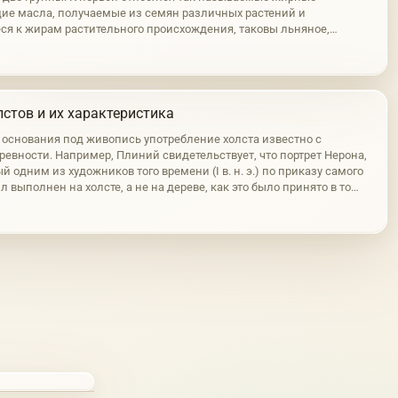
е масла, получаемые из семян различных растений и
ся к жирам растительного происхождения, таковы льняное,
реховое и другие подобные им масла. Во вторую группу входят
личного происхождения,…
стов и их характеристика
е основания под живопись употребление холста известно с
ревности. Например, Плиний свидетельствует, что портрет Нерона,
 одним из художников того времени (I в. н. э.) по приказу самого
л выполнен на холсте, а не на дереве, как это было принято в то
чем длина этой картины составляла 40 м. На холсте написан и…