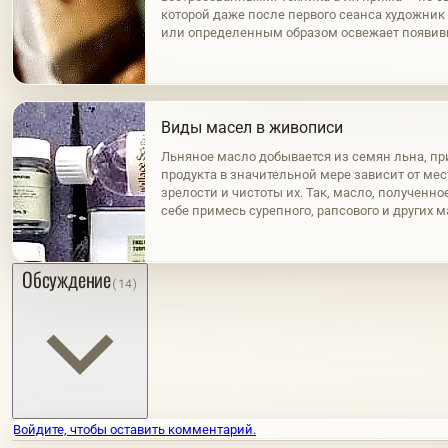
которой даже после первого сеанса художни
или определенным образом освежает появи
пленку. Это первый и наиболее распростране
Виды масел в живописи
Льняное масло добывается из семян льна, пр
продукта в значительной мере зависит от ме
зрелости и чистоты их. Так, масло, полученно
себе примесь сурепного, рапсового и других 
нагревания семян, светло и обладает золоти
же…
Обсуждение
(14)
Войдите, чтобы оставить комментарий.