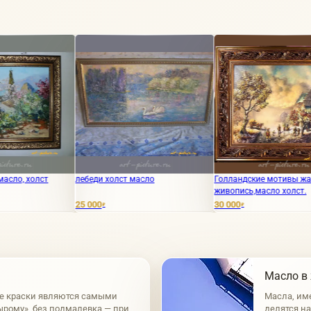
лебеди холст масло
Голландские мотивы жанровая
В пор
живопись,масло холст.
25 000
30 000
1
₽
₽
₽
Масло в
е краски являются самыми
Масла, им
ырому», без подмалевка — при
делятся н