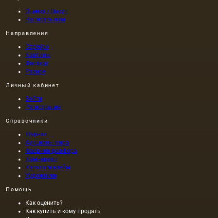
Оценка / Выкуп
Написать нам
Направления
Серебро
Картины
Фарфор
Разное
Личный кабинет
Войти
Регистрация
Справочники
Журнал
Аукционы мира
Фабрики фарфора
Камнерезы
Каталоги клейм
Художники
Помощь
Как оценить?
Как купить и кому продать