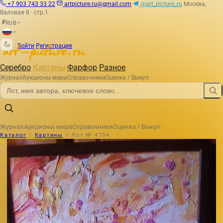
+7 903 743 33 22
artpicture.ru@gmail.com
@art_picture_ru
Москва,
Валовая 8 · стр.1
RUB
₽
|
Войти
Регистрация
Серебро
Картины
Фарфор
Разное
Журнал
Аукционы мира
Справочники
Оценка / Выкуп
Журнал
Аукционы мира
Справочники
Оценка / Выкуп
Каталог
/
Картины
/
Лот № 4704