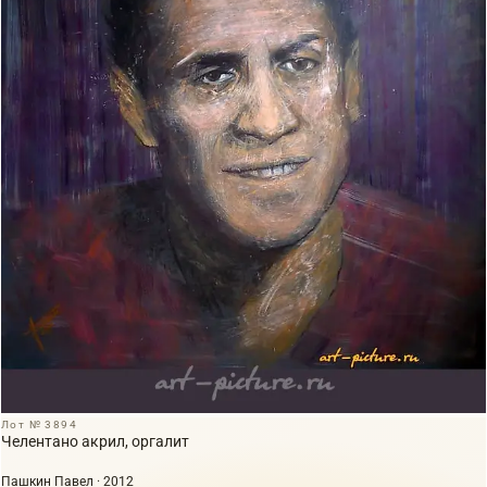
Лот № 3894
Челентано акрил, оргалит
Пашкин Павел · 2012