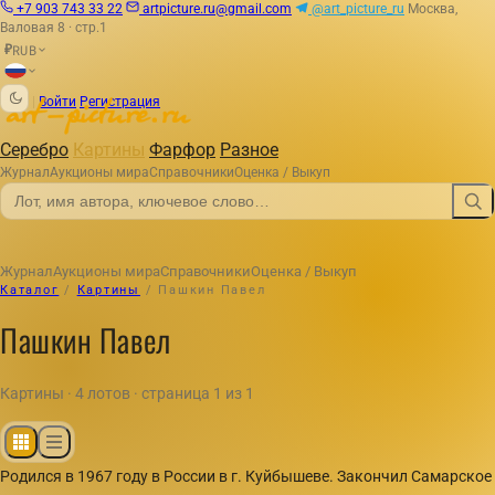
+7 903 743 33 22
artpicture.ru@gmail.com
@art_picture_ru
Москва,
Валовая 8 · стр.1
RUB
₽
|
Войти
Регистрация
Серебро
Картины
Фарфор
Разное
Журнал
Аукционы мира
Справочники
Оценка / Выкуп
Журнал
Аукционы мира
Справочники
Оценка / Выкуп
Каталог
/
Картины
/
Пашкин Павел
Пашкин Павел
Картины · 4 лотов · страница 1 из 1
Родился в 1967 году в России в г. Куйбышеве. Закончил Самарское