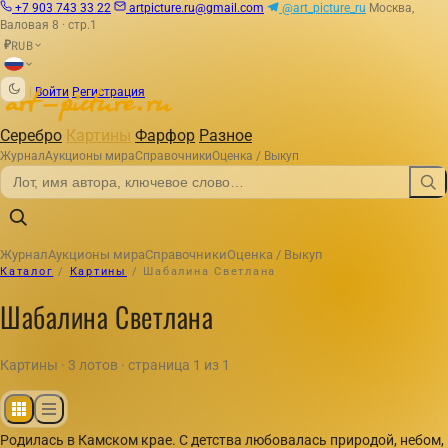
+7 903 743 33 22
artpicture.ru@gmail.com
@art_picture_ru
Москва,
Валовая 8 · стр.1
RUB
₽
|
Войти
Регистрация
Серебро
Картины
Фарфор
Разное
Журнал
Аукционы мира
Справочники
Оценка / Выкуп
Журнал
Аукционы мира
Справочники
Оценка / Выкуп
Каталог
/
Картины
/
Шабалина Светлана
Шабалина Светлана
Картины · 3 лотов · страница 1 из 1
Родилась в Камском крае. С детства любовалась природой, небом,