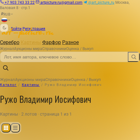
+7 903 743 33 22
artpicture.ru@gmail.com
@art_picture_ru
Москва,
Валовая 8 · стр.1
RUB
₽
|
Войти
Регистрация
Серебро
Картины
Фарфор
Разное
Журнал
Аукционы мира
Справочники
Оценка / Выкуп
Журнал
Аукционы мира
Справочники
Оценка / Выкуп
Каталог
/
Картины
/
Ружо Владимир Иосифович
Ружо Владимир Иосифович
Картины · 2 лотов · страница 1 из 1