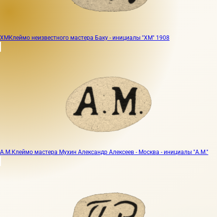
ХМ
Клеймо неизвестного мастера Баку - инициалы "ХМ" 1908
А.М.
Клеймо мастера Мухин Александр Алексеев - Москва - инициалы "А.М."