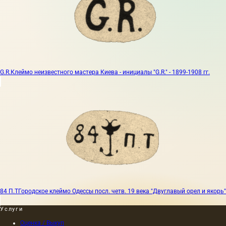
G.R.
Клеймо неизвестного мастера Киева - инициалы "G.R." - 1899-1908 гг.
84 П.Т
Городское клеймо Одессы посл. четв. 19 века "Двуглавый орел и якорь"
Услуги
Оценка / Выкуп