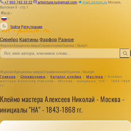
+7 903 743 33 22
artpicture.ru@gmail.com
@art_picture_ru
Москва,
Валовая 8 · стр.1
RUB
₽
|
Войти
Регистрация
Серебро
Картины
Фарфор
Разное
Журнал
Аукционы мира
Справочники
Оценка / Выкуп
Журнал
Аукционы мира
Справочники
Оценка / Выкуп
Главная
/
Справочники
/
Каталог клейма
/
Мастера
/
Клеймо
мастера Алексеев Николай - Москва - инициалы "НА" - 1843-1868
гг.
Клеймо мастера Алексеев Николай - Москва -
инициалы "НА" - 1843-1868 гг.