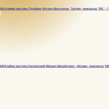
IWL
Клеймо мастера Лундберг Иоганн Вильгельм - Таллин - инициалы "IWL" - 17
МК
Клеймо мастера Карпинский Михаил Михайлович - Москва - инициалы "МК" 