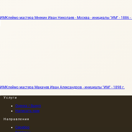
ИМ
Клеймо мастера Мнекин Иван Николаев - Москва - инициалы "ИМ" - 1886 - 
ИМ
Клеймо мастера Макачев Иван Александров - инициалы "ИМ" - 1898 г.
Услуги
Оценка / Выкуп
Написать нам
Направления
Серебро