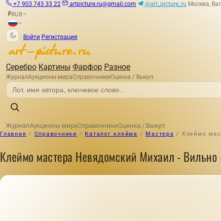
+7 903 743 33 22
artpicture.ru@gmail.com
@art_picture_ru
Москва, Вал
RUB
₽
|
Войти
Регистрация
Серебро
Картины
Фарфор
Разное
Журнал
Аукционы мира
Справочники
Оценка / Выкуп
Журнал
Аукционы мира
Справочники
Оценка / Выкуп
Главная
/
Справочники
/
Каталог клейма
/
Мастера
/
Клеймо мас
Клеймо мастера Невядомский Михаил - Вильно -