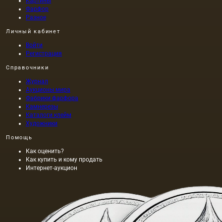
Картины
Фарфор
Разное
Личный кабинет
Войти
Регистрация
Справочники
Журнал
Аукционы мира
Фабрики фарфора
Камнерезы
Каталоги клейм
Художники
Помощь
Как оценить?
Как купить и кому продать
Интернет-аукцион