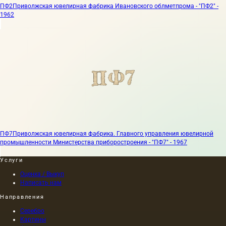
ПФ2
Приволжская ювелирная фабрика Ивановского облметпрома - "ПФ2" -
1962
ПФ7
Приволжская ювелирная фабрика. Главного управления ювелирной
промышленности Министерства приборостроения - "ПФ7" - 1967
Услуги
Оценка / Выкуп
Написать нам
Направления
Серебро
Картины