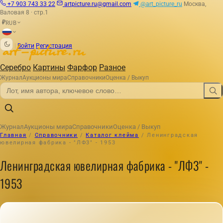
+7 903 743 33 22
artpicture.ru@gmail.com
@art_picture_ru
Москва,
Валовая 8 · стр.1
RUB
₽
|
Войти
Регистрация
Серебро
Картины
Фарфор
Разное
Журнал
Аукционы мира
Справочники
Оценка / Выкуп
Журнал
Аукционы мира
Справочники
Оценка / Выкуп
Главная
/
Справочники
/
Каталог клейма
/
Ленинградская
ювелирная фабрика - "ЛФ3" - 1953
Ленинградская ювелирная фабрика - "ЛФ3" -
1953