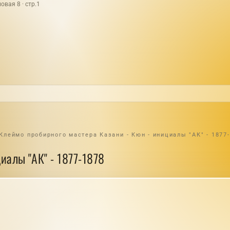
овая 8 · стр.1
Клеймо пробирного мастера Казани - Кюн - инициалы "АК" - 1877
иалы "АК" - 1877-1878