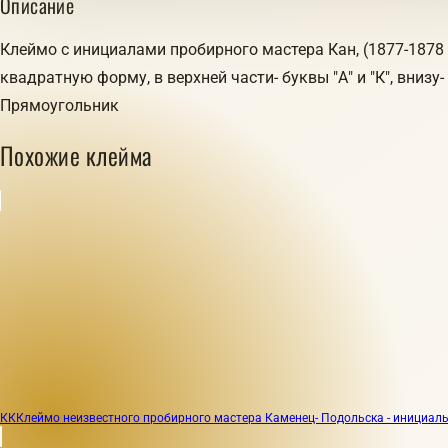
Описание
Клеймо с инициалами пробирного мастера Кан, (1877-1878 
квадратную форму, в верхней части- буквы "А" и "К", внизу-
Прямоугольник
Похожие клейма
КК
Клеймо неизвестного пробирного мастера Каменец- Подольска - инициалы "