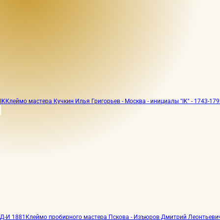
IK
Клеймо мастера Кучкин Илья Григорьев - Москва - инициалы "IK" - 1743-1792
Д-И 1881
Клеймо пробирного мастера Пскова - Изъюров Дмитрий Леонтьевич -