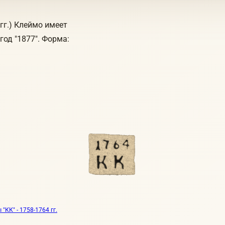
гг.) Клеймо имеет
 год "1877". Форма:
КК" - 1758-1764 гг.