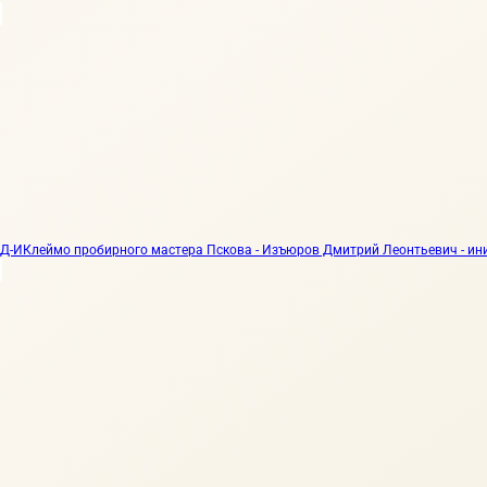
Д-И
Клеймо пробирного мастера Пскова - Изъюров Дмитрий Леонтьевич - иниц