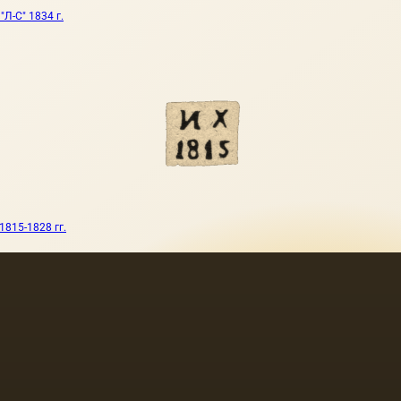
Л-С" 1834 г.
1815-1828 гг.