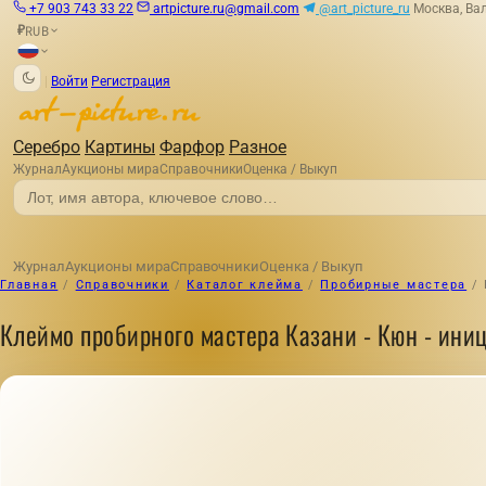
+7 903 743 33 22
artpicture.ru@gmail.com
@art_picture_ru
Москва, Вал
RUB
₽
|
Войти
Регистрация
Серебро
Картины
Фарфор
Разное
Журнал
Аукционы мира
Справочники
Оценка / Выкуп
Журнал
Аукционы мира
Справочники
Оценка / Выкуп
Главная
/
Справочники
/
Каталог клейма
/
Пробирные мастера
/
Клеймо пробирного мастера Казани - Кюн - иниц