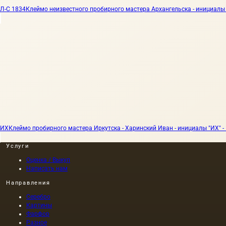
Л-С 1834
Клеймо неизвестного пробирного мастера Архангельска - инициалы "
ИХ
Клеймо пробирного мастера Иркутска - Харинский Иван - инициалы "ИХ" - 
Услуги
Оценка / Выкуп
Написать нам
Направления
Серебро
Картины
Фарфор
Разное