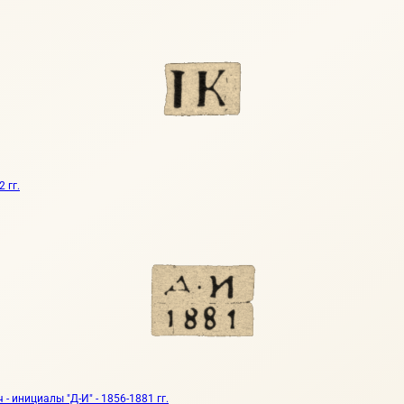
 гг.
 инициалы "Д-И" - 1856-1881 гг.