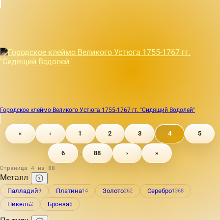
Городское клеймо Великого Устюга 1755-1767 гг. "Сидящий Водолей"
«
‹
1
2
3
4
5
6
88
›
»
…
Страница 4 из 88
Металл
Палладий
Платина
Золото
Серебро
9
14
262
1368
Никель
Бронза
2
5