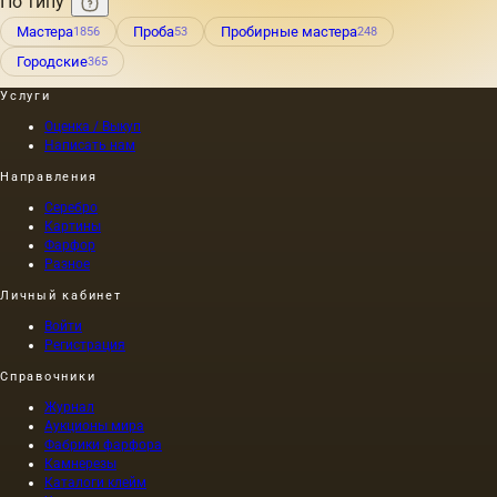
По типу
Мастера
Проба
Пробирные мастера
1856
53
248
Городские
365
Услуги
Оценка / Выкуп
Написать нам
Направления
Серебро
Картины
Фарфор
Разное
Личный кабинет
Войти
Регистрация
Справочники
Журнал
Аукционы мира
Фабрики фарфора
Камнерезы
Каталоги клейм