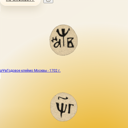
аΨв
Годовое клеймо Москвы - 1702 г.