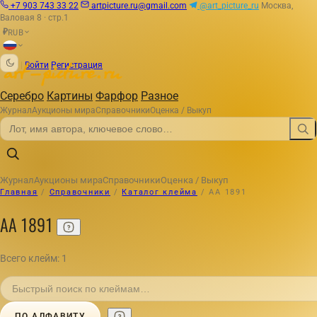
+7 903 743 33 22
artpicture.ru@gmail.com
@art_picture_ru
Москва,
Валовая 8 · стр.1
RUB
₽
|
Войти
Регистрация
Серебро
Картины
Фарфор
Разное
Журнал
Аукционы мира
Справочники
Оценка / Выкуп
Журнал
Аукционы мира
Справочники
Оценка / Выкуп
Главная
/
Справочники
/
Каталог клейма
/
АА 1891
АА 1891
Всего клейм: 1
ПО АЛФАВИТУ