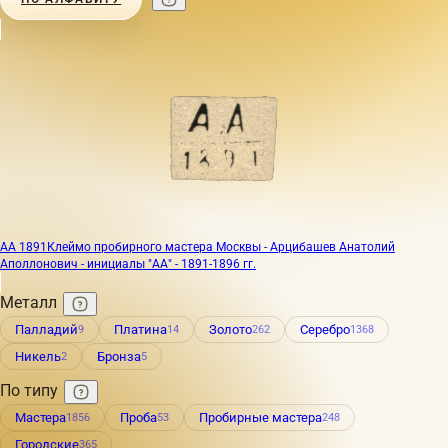
АА 1891
Клеймо пробирного мастера Москвы - Арцибашев Анатолий
Аполлонович - инициалы "АА" - 1891-1896 гг.
Металл
Палладий
Платина
Золото
Серебро
9
14
262
1368
Никель
Бронза
2
5
По типу
Мастера
Проба
Пробирные мастера
1856
53
248
Городские
365