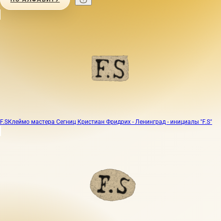
F.S
Клеймо мастера Сегниц Кристиан Фридрих - Ленинград - инициалы "F.S"