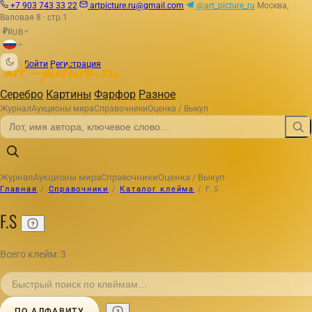
+7 903 743 33 22
artpicture.ru@gmail.com
@art_picture_ru
Москва,
Валовая 8 · стр.1
RUB
₽
|
Войти
Регистрация
Серебро
Картины
Фарфор
Разное
Журнал
Аукционы мира
Справочники
Оценка / Выкуп
Журнал
Аукционы мира
Справочники
Оценка / Выкуп
Главная
/
Справочники
/
Каталог клейма
/
F.S
F.S
Всего клейм: 3
ПО АЛФАВИТУ