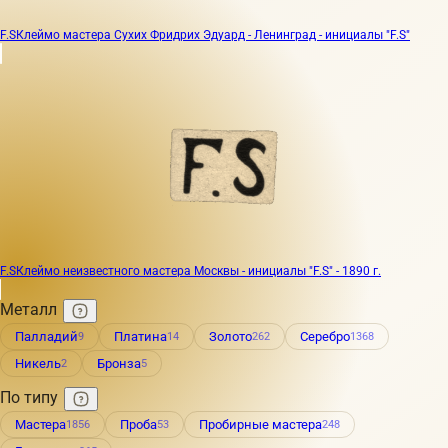
F.S
Клеймо мастера Сухих Фридрих Эдуард - Ленинград - инициалы "F.S"
F.S
Клеймо неизвестного мастера Москвы - инициалы "F.S" - 1890 г.
Металл
Палладий
Платина
Золото
Серебро
9
14
262
1368
Никель
Бронза
2
5
По типу
Мастера
Проба
Пробирные мастера
1856
53
248