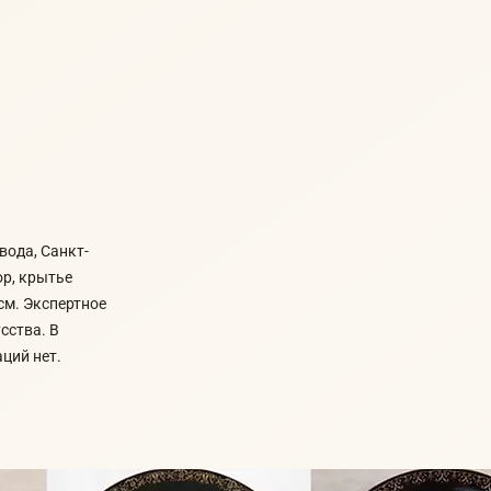
ода, Санкт-
ор, крытье
см. Экспертное
сства. В
ций нет.