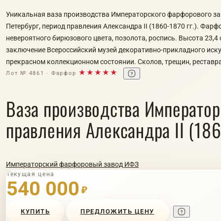
Уникальная ваза производства Императорского фарфорового зав
Петербург, период правления Александра II (1860-1870 гг.). Фарф
невероятного бирюзового цвета, позолота, роспись. Высота 23,4 
заключение Всероссийский музей декоративно-прикладного иску
прекрасном коллекционном состоянии. Сколов, трещин, реставра
★★★★★
Лот № 4861 · Фарфор
Ваза производства Император
правления Александра II (1860
Императорский фарфоровый завод ИФЗ
Текущая цена
540 000
₽
КУПИТЬ
ПРЕДЛОЖИТЬ ЦЕНУ