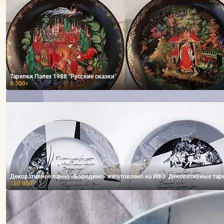
Тарелки Палех 1988 "Русские сказки"
6 500
₽
Декоративное панно «Бородино» изготовлено на ИФЗ. Декоративные тар
180 000
₽