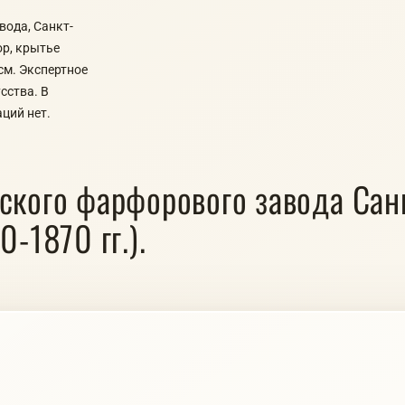
ода, Санкт-
ор, крытье
см. Экспертное
сства. В
ций нет.
ского фарфорового завода Сан
-1870 гг.).