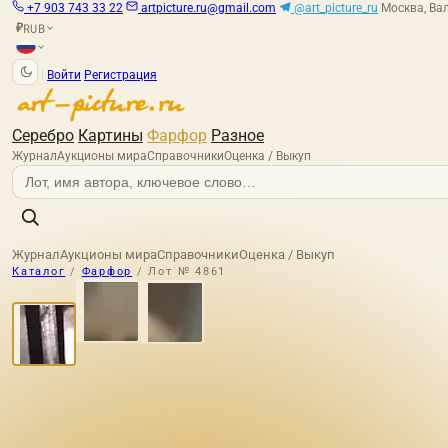
+7 903 743 33 22
artpicture.ru@gmail.com
@art_picture_ru
Москва, Вал
RUB
₽
|
Войти
Регистрация
Серебро
Картины
Фарфор
Разное
Журнал
Аукционы мира
Справочники
Оценка / Выкуп
Журнал
Аукционы мира
Справочники
Оценка / Выкуп
Каталог
/
Фарфор
/
Лот № 4861