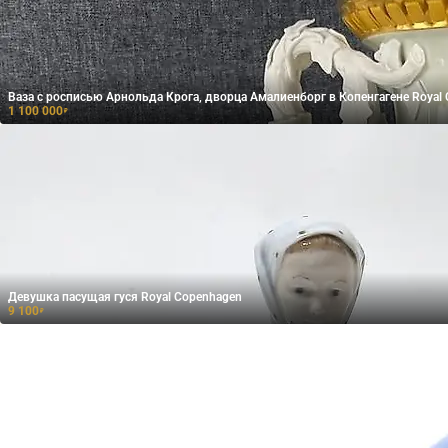
Ваза с росписью Арнольда Крога, дворца Амалиенборг в Копенгагене Royal
1 100 000
₽
Девушка пасущая гуся​ Royal Copenhagen
9 100
₽