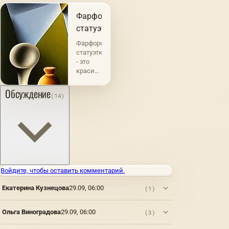
Фарфоровые
статуэтки
Фарфоровые
статуэтки
- это
красивые
и
изысканные
Обсуждение
(14)
предметы
декора,
которые
имеют
богатую
историю.
Они
были
Войдите, чтобы оставить комментарий.
созданы
еще в
Екатерина Кузнецова
29.09, 06:00
(1)
18 веке
и
быстро
Ольга Виноградова
29.09, 06:00
(3)
стали
популярными