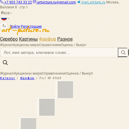
+7 903 743 33 22
artpicture.ru@gmail.com
@art_picture_ru
Москва,
Валовая 8 · стр.1
RUB
₽
|
Войти
Регистрация
Серебро
Картины
Фарфор
Разное
Журнал
Аукционы мира
Справочники
Оценка / Выкуп
Журнал
Аукционы мира
Справочники
Оценка / Выкуп
Каталог
/
Фарфор
/
Лот № 4969