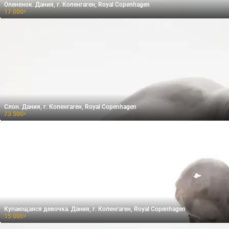
Олененок. Дания, г. Копенгаген, Royal Copenhagen
17 000
₽
Слон. Дания, г. Копенгаген, Royal Copenhagen
73 500
₽
Купающаяся девочка. Дания, г. Копенгаген, Royal Copenhagen
15 000
₽