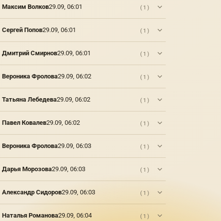
Максим Волков
29.09, 06:01
(1)
в
европейской
культуре
Сергей Попов
29.09, 06:01
(1)
благодаря
своей
красоте
Дмитрий Смирнов
29.09, 06:01
(1)
и
утонченности.
Вероника Фролова
29.09, 06:02
(1)
Фарфоровые
статуэтки
изготавливаются
Татьяна Лебедева
29.09, 06:02
(1)
из
фарфора
- тонкой
Павел Ковалев
29.09, 06:02
(1)
и
хрупкой
Вероника Фролова
29.09, 06:03
(1)
керамической
массы,
которая
Дарья Морозова
29.09, 06:03
(1)
обжигается
при
Александр Сидоров
29.09, 06:03
(1)
высокой
температуре.
Наталья Романова
29.09, 06:04
(1)