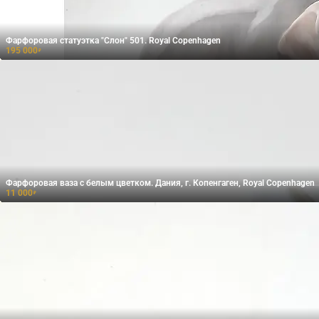
Фарфоровая статуэтка "Слон" 501. Royal Copenhagen
195 000
₽
Фарфоровая ваза с белым цветком. Дания, г. Копенгаген, Royal Copenhagen
11 000
₽