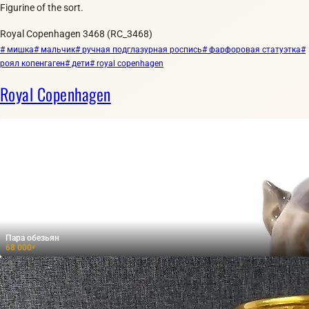
Figurine of the sort.
Royal Copenhagen 3468 (RC_3468)
# мишка
# мальчик
# ручная подглазурная роспись
# фарфоровая статуэтка
#
роял копенгаген
# дети
# royal copenhagen
Royal Copenhagen
Пара обезьян
68 000
₽