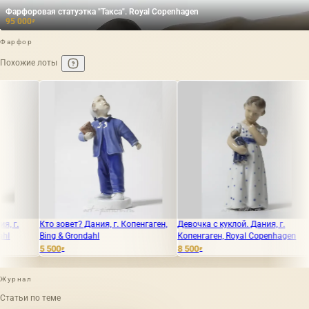
Фарфоровая статуэтка "Такса". Royal Copenhagen
95 000
₽
Фарфор
Похожие лоты
о зовет? Дания, г. Копенгаген,
Девочка с куклой. Дания, г.
Петр. Мал
ng & Grondahl
Копенгаген, Royal Copenhagen
руках. Дани
Grondahl
500
8 500
₽
₽
5 900
₽
Журнал
Статьи по теме