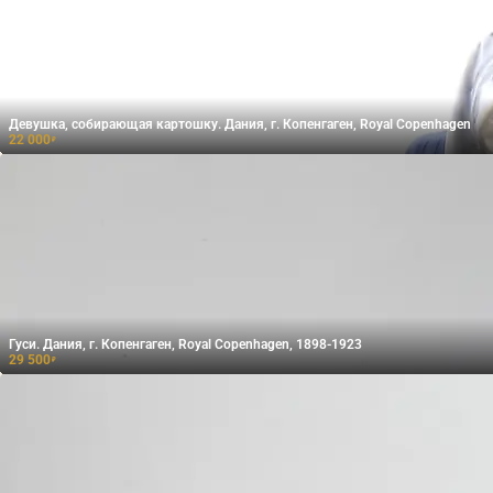
Девушка, собирающая картошку. Дания, г. Копенгаген, Royal Copenhagen
22 000
₽
Гуси. Дания, г. Копенгаген, Royal Copenhagen, 1898-1923
29 500
₽