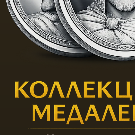
Котгассеру в росписи
тонкостенной керамики
появились элементы
бидермейера. Этот стиль
появился в европейском
искусстве в первой половине
19 века. Его считают
переходным между
неоклассицизмом и
романтизмом. Стиль
сочетает в себе пышность
ампира с камерностью и
сентиментальностью
романтизма и идеализма,
отражает вкусы нового
буржуазного класса.
Фарфористы декорировали
изделия пейзажами,
создавали предметы с