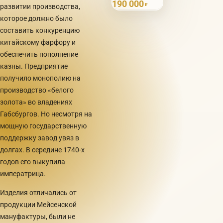
190 000
₽
развитии производства,
которое должно было
составить конкуренцию
китайскому фарфору и
обеспечить пополнение
казны. Предприятие
получило монополию на
производство «белого
золота» во владениях
Габсбургов. Но несмотря на
мощную государственную
поддержку завод увяз в
долгах. В середине 1740-х
годов его выкупила
императрица.
Изделия отличались от
продукции Мейсенской
мануфактуры, были не