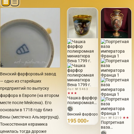
Венский фарфоровый завод
— одно из старейших
предприятий по выпуску
Лот № 5463
★★★
фарфора в Европе (на втором
Чашка фарфор
месте после Мейсена). Его
полихромная
миниатюра
основали в 1718 году близ
Вена 1799 г.
Венский фарфоровый завод, Роял Вена,
Вены (местечко Альзергрунд).
Лот № 5219
★★
195 000
₽
Портретная
Тонкостенная керамика
ваза
ценилась тогда дороже
императора