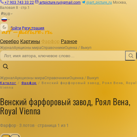
+7 903 743 33 22
artpicture.ru@gmail.com
@art_picture_ru
Москва,
Валовая 8 · стр.1
RUB
₽
|
Войти
Регистрация
Серебро
Картины
Фарфор
Разное
Журнал
Аукционы мира
Справочники
Оценка / Выкуп
Журнал
Аукционы мира
Справочники
Оценка / Выкуп
Каталог
/
Фарфор
/
Венский фарфоровый завод, Роял Вена, Royal
Vienna
Венский фарфоровый завод, Роял Вена,
Royal Vienna
Фарфор · 3 лотов · страница 1 из 1