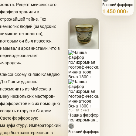
Франца 1
золота. Рецепт мейсенского
Венский фарфоровый
1 450 000
фарфора хранили в
₽
строжайшей тайне. Тех
немногих людей (заводских
химиков-технологов),
которым он был известен,
называли арканистами, что в
переводе означает
«чародеи».
Саксонскому князю Клавдию
Дю Пакье удалось
переманить из Мейсена в
Вену нескольких мастеров-
фарфористов и с их помощью
создать вторую в Старом
Лот № 5462
Чашка фарфор
Свете фарфоровую
полихромная
географическая
мануфактуру. Императорский
миниатюра
Венский фарфоровый завод, Роял Вена,
двор был заинтересован в
Вена 1800 г.