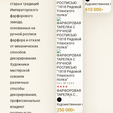
миниатюрой
старых традиций
Художественная ма
«Бонапарт на
610 000
Императорского
перевале Сен-
₽
Бернар»
фарфорового
завода,
основанных на
ручной росписи
фарфора и отказе
от механических
способов
декорирования.
Художники
мастерской
освоили
различные
Лот № 5353
★★★★
способы
ФАРФОРОВАЯ
декорирования,
ТАРЕЛКА С
РУЧНОЙ
профессионально
РОСПИСЬЮ
Художественная мастерская Лады Быс
владеют
“1818 Рядовой
250 000
Уланского
₽
росписью по