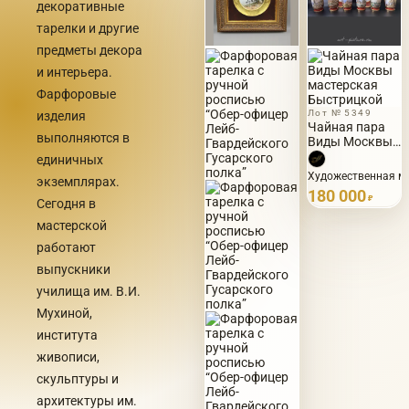
декоративные
тарелки и другие
предметы декора
и интерьера.
Фарфоровые
Лот № 5349
изделия
Чайная пара
выполняются в
Виды Москвы
мастерская
единичных
Быстрицкой
Художественная ма
экземплярах.
180 000
₽
Сегодня в
мастерской
работают
выпускники
училища им. В.И.
Мухиной,
института
живописи,
скульптуры и
архитектуры им.