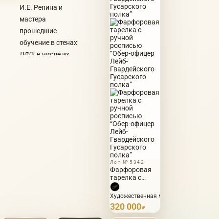
И.Е. Репина и
мастера
прошедшие
обучение в стенах
ЛФЗ, в числе их
Лада
Быстрицкая,
окончившая в
1996 году
кафедру стекла и
керамики
училища им. В.И.
Мухиной.
Лот № 5342
Фарфоровая
тарелка с
ручной
росписью
Художественная мастерская Лады Быс
“Обер-офицер
320 000
Лейб-
₽
Гвардейского