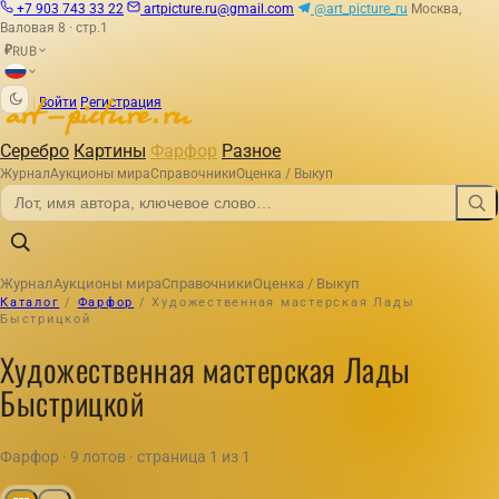
+7 903 743 33 22
artpicture.ru@gmail.com
@art_picture_ru
Москва,
Валовая 8 · стр.1
RUB
₽
|
Войти
Регистрация
Серебро
Картины
Фарфор
Разное
Журнал
Аукционы мира
Справочники
Оценка / Выкуп
Журнал
Аукционы мира
Справочники
Оценка / Выкуп
Каталог
/
Фарфор
/
Художественная мастерская Лады
Быстрицкой
Художественная мастерская Лады
Быстрицкой
Фарфор · 9 лотов · страница 1 из 1