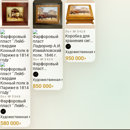
Гусарского
полка”
Лот № 5428
Коробка для
хранения сигар
фарфоровый
пласт,
Художественная мастерская Лады Быс
мастерская
950 000
Лады
₽
Лот № 5429
Фарфоровый
Быстрицкой
пласт
Ладюрнер А.И.
Измайловский
Художественная мастерская Лады Быстрицкой · 2006
полк. 1846 г.
850 000
₽
Лот № 5348
Фарфоровый
пласт " Лейб-
гвардии
Конный полк в
Художественная мастерская Лады Быстрицкой · 2007
Париже в 1814
580 000
году "
₽