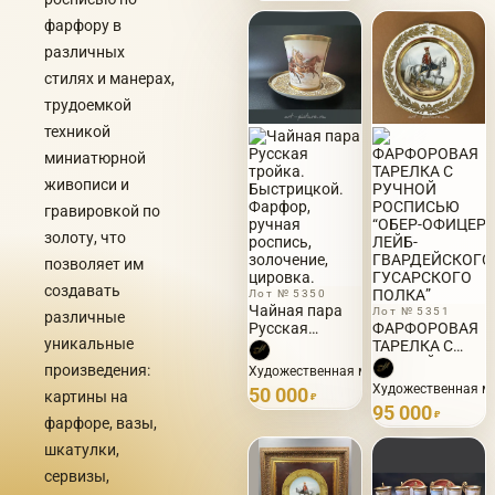
полка”
фарфору в
различных
стилях и манерах,
трудоемкой
техникой
миниатюрной
живописи и
гравировкой по
золоту, что
позволяет им
создавать
Лот № 5350
Чайная пара
Лот № 5351
различные
Русская
ФАРФОРОВАЯ
уникальные
тройка.
ТАРЕЛКА С
Быстрицкой.
РУЧНОЙ
произведения:
Художественная мастерская Лады Быс
Фарфор,
РОСПИСЬЮ
Художественная ма
50 000
картины на
ручная
“ОБЕР-
₽
95 000
роспись,
ОФИЦЕР ЛЕЙБ-
₽
фарфоре, вазы,
золочение,
ГВАРДЕЙСКОГО
шкатулки,
цировка.
ГУСАРСКОГО
ПОЛКА”
сервизы,