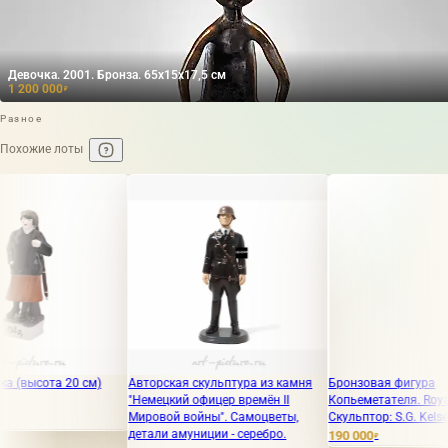
Девочка. 2001. Бронза. 65x15x17,5 см
1 200 000
₽
Разное
Похожие лоты
ота 20 см)
Авторская скульптура из камня
Бронзовая фигура
"Немецкий офицер времён II
Копьеметателя. Royal Copen
Мировой войны". Самоцветы,
Скульптор: S.G. Kelsey.
детали амуниции - серебро.
190 000
₽