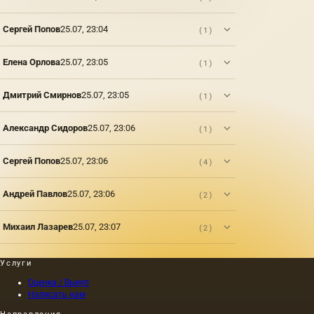
института
доброму
имени
юмору.
Сергей Попов
25.07, 23:04
(1)
В.И.Сурикова,
В
который
отличие
Елена Орлова
25.07, 23:05
(1)
закончил
от
в 1980
Тугаринова
году по
он
Дмитрий Смирнов
25.07, 23:05
(1)
факультету
менее
скульптуры.
склонен
к
Александр Сидоров
25.07, 23:06
(1)
содержат
и
Сергей Попов
25.07, 23:06
(4)
формальн
авантюрам
Например,
Андрей Павлов
25.07, 23:06
(2)
его
«Мудрецы
(1998) и
Михаил Лазарев
25.07, 23:07
(2)
одна из
последних
Услуги
работ
«Болото»
Оценка / Выкуп
(2008)
Написать нам
по