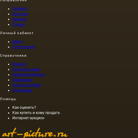
своему
Направления
композиц
Серебро
строю
Картины
сравнимы
Фарфор
с
Разное
роденовс
Личный кабинет
Войти
Регистрация
Справочники
Журнал
Аукционы мира
Фабрики фарфора
Камнерезы
Каталоги клейм
Художники
Помощь
Как оценить?
Как купить и кому продать
Интернет-аукцион