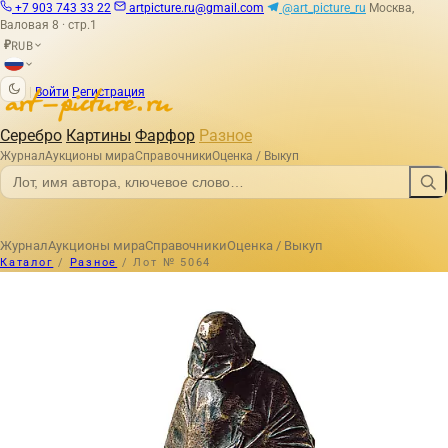
+7 903 743 33 22
artpicture.ru@gmail.com
@art_picture_ru
Москва,
Валовая 8 · стр.1
RUB
₽
|
Войти
Регистрация
Серебро
Картины
Фарфор
Разное
Журнал
Аукционы мира
Справочники
Оценка / Выкуп
Журнал
Аукционы мира
Справочники
Оценка / Выкуп
Каталог
/
Разное
/
Лот № 5064