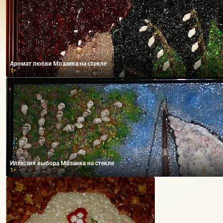
Аромат любви Мозаика на стекле
1
₽
Иллюзия выбора Мозаика на стекле
1
₽