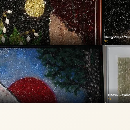
Танцующие тен
1
₽
Слезы нежно
1
₽