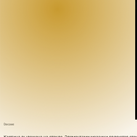
Описание
Картина выложена на стекле. Элементами мозаики являются сте