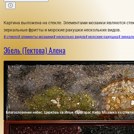
Картина выложена на стекле. Элементами мозаики являются сте
зеркальные фритты и морские ракушки нескольких видов.
# стекло
# элементы мозаики
# несколько видов
# морские ракушка
# зеркал
Эбель (Тектова) Алена
Благословение небес. Церковь св.Ильи. Протарас.Кипр Мозаика на стекле
1
₽