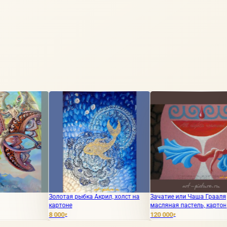
олотая рыбка Акрил, холст на
Зачатие или Чаша Грааля
Перевопл
артоне
масляная пастель, картон
 000
120 000
5 000
₽
₽
₽