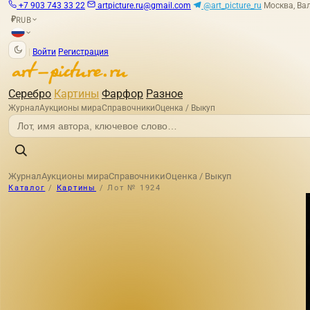
+7 903 743 33 22
artpicture.ru@gmail.com
@art_picture_ru
Москва, Вал
RUB
₽
|
Войти
Регистрация
Серебро
Картины
Фарфор
Разное
Журнал
Аукционы мира
Справочники
Оценка / Выкуп
Журнал
Аукционы мира
Справочники
Оценка / Выкуп
Каталог
/
Картины
/
Лот № 1924