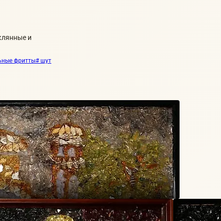
клянные и
ьные фритты
# шут