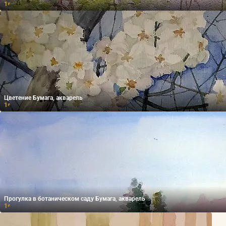
1
₽
Цветение Бумага, акварель
1
₽
Прогулка в ботаническом саду Бумага, акварель
1
₽