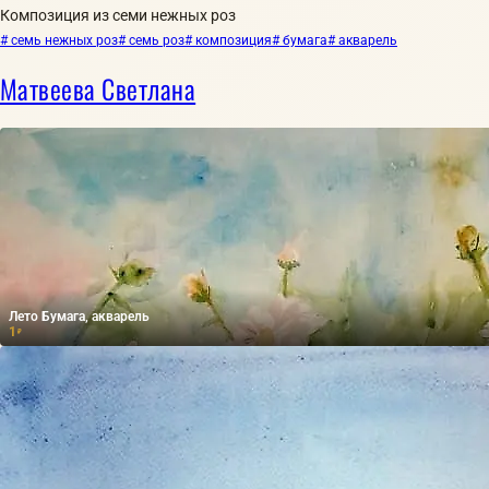
Композиция из семи нежных роз
# семь нежных роз
# семь роз
# композиция
# бумага
# акварель
Матвеева Светлана
Лето Бумага, акварель
1
₽