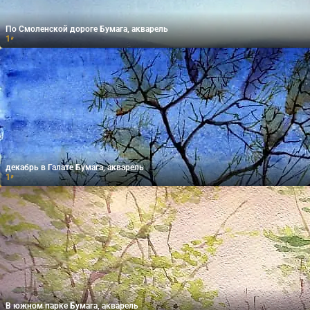
По Смоленской дороге Бумага, акварель
1
₽
декабрь в Галате Бумага, акварель
1
₽
В южном парке Бумага, акварель