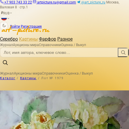
+7 903 743 33 22
artpicture.ru@gmail.com
@art_picture_ru
Москва,
Валовая 8 · стр.1
RUB
₽
|
Войти
Регистрация
Серебро
Картины
Фарфор
Разное
Журнал
Аукционы мира
Справочники
Оценка / Выкуп
Журнал
Аукционы мира
Справочники
Оценка / Выкуп
Каталог
/
Картины
/
Лот № 1979