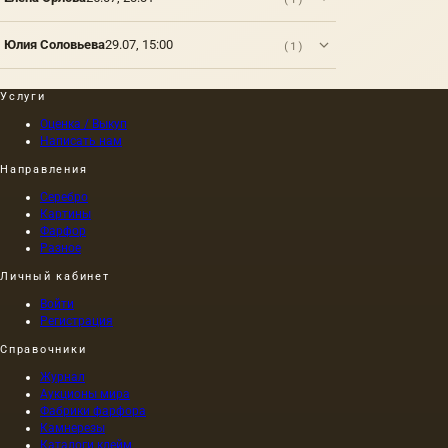
стекло.
мира.
Однако
Само
лишь
собой,…
Юлия Соловьева
29.07, 15:00
(1)
немногие
из них
представляют
Услуги
собой
Оценка / Выкуп
традиционные
Написать нам
основы
для
Направления
масляной
Серебро
живописи;
Картины
делятся
Фарфор
они на…
Разное
Личный кабинет
Войти
Регистрация
Справочники
Журнал
Аукционы мира
Фабрики фарфора
Камнерезы
Каталоги клейм