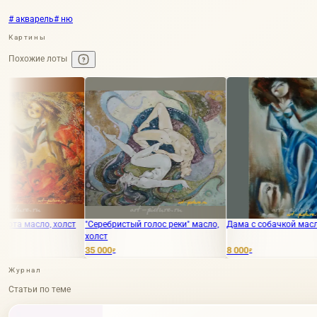
# акварель
# ню
Картины
Похожие лоты
холст
"Серебристый голос реки" масло,
Дама с собачкой масло, холст
холст
35 000
8 000
₽
₽
Журнал
Статьи по теме