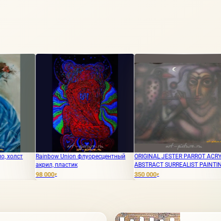
Rainbow Union флуоресцентный
ORIGINAL JESTER PARROT ACRYLIC
«Плачущ
акрил, пластик
ABSTRACT SURREALIST PAINTING
/ Акваре
98 000
350 000
450 000
₽
₽
₽