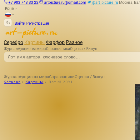
+7 903 743 33 22
artpicture.ru@gmail.com
@art_picture_ru
Москва, Вал
RUB
₽
|
Войти
Регистрация
Серебро
Картины
Фарфор
Разное
Журнал
Аукционы мира
Справочники
Оценка / Выкуп
Журнал
Аукционы мира
Справочники
Оценка / Выкуп
Каталог
/
Картины
/
Лот № 2091