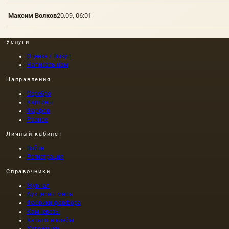
Максим Волков
20.09, 06:01
Услуги
Оценка / Выкуп
Написать нам
Направления
Серебро
Картины
Фарфор
Разное
Личный кабинет
Войти
Регистрация
Справочники
Журнал
Аукционы мира
Фабрики фарфора
Камнерезы
Каталоги клейм
Художники