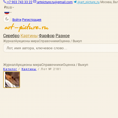
+7 903 743 33 22
artpicture.ru@gmail.com
@art_picture_ru
Москва, Вал
RUB
₽
|
Войти
Регистрация
Серебро
Картины
Фарфор
Разное
Журнал
Аукционы мира
Справочники
Оценка / Выкуп
Журнал
Аукционы мира
Справочники
Оценка / Выкуп
Каталог
/
Картины
/
Лот № 2181