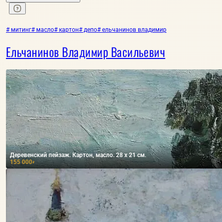
# митинг
# масло
# картон
# депо
# ельчанинов владимир
Ельчанинов Владимир Васильевич
Деревенский пейзаж. Картон, масло. 28 х 21 см.
155 000
₽