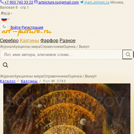
+7 903 743 33 22
artpicture.ru@gmail.com
@art_picture_ru
Москва,
Валовая 8 · стр.1
RUB
₽
|
Войти
Регистрация
Серебро
Картины
Фарфор
Разное
Журнал
Аукционы мира
Справочники
Оценка / Выкуп
Журнал
Аукционы мира
Справочники
Оценка / Выкуп
Каталог
/
Картины
/
Лот № 2743