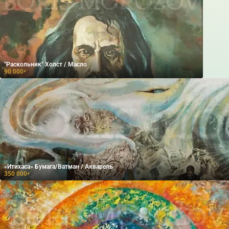
"Раскольник" Холст / Масло
90 000
₽
«Итихаса» Бумага/Ватман / Акварель
350 000
₽