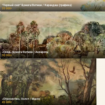
"Первый снег" Бумага/Ватман / Карандаш (графика)
35 000
₽
«Скид» Бумага/Ватман / Акварель
30 000
₽
«Отрочество» Холст / Масло
45 000
₽