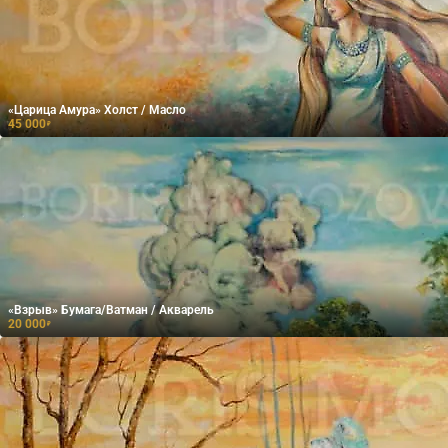
«Царица Амура» Холст / Масло
45 000
₽
«Взрыв» Бумага/Ватман / Акварель
20 000
₽