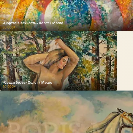
«Портал в вечность» Холст / Масло
30 000
₽
«Среди берез» Холст / Масло
40 000
₽