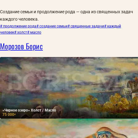
Создание семьи и продолжение рода — одна из священных задач
каждого человека.
# продолжение рода
# создание семьи
# священные задачи
# каждый
человек
# холст
# масло
Морозов Борис
«Черное озеро» Холст / Масло
75 000
₽