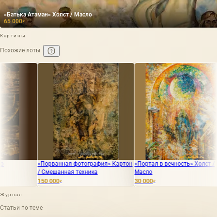
«Батька Атаман» Холст / Масло
65 000
₽
Картины
Похожие лоты
ная фотография» Картон
«Портал в вечность» Холст /
«Дама крести» Б
ная техника
Масло
Акварель
30 000
65 000
₽
₽
Журнал
Статьи по теме