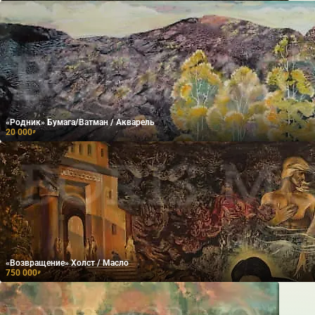
«Родник» Бумага/Ватман / Акварель
20 000
₽
«Возвращение» Холст / Масло
750 000
₽