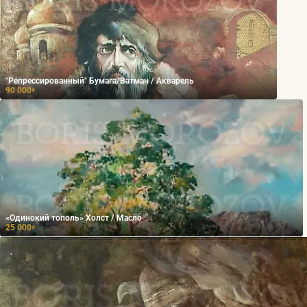
"Репрессированный" Бумага/Ватман / Акварель
90 000
₽
«Одинокий тополь» Холст / Масло
25 000
₽