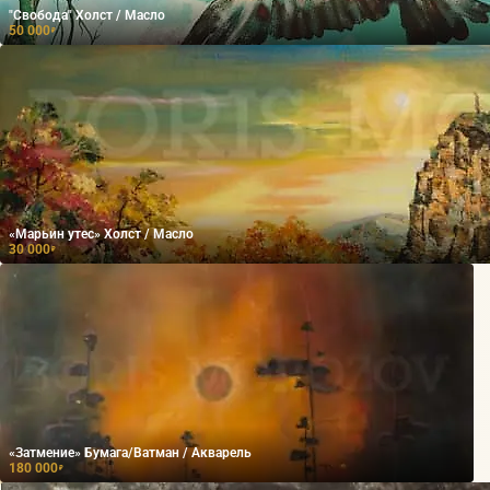
"Свобода" Холст / Масло
50 000
₽
«Марьин утес» Холст / Масло
30 000
₽
«Затмение» Бумага/Ватман / Акварель
180 000
₽