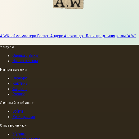
A.W
Клеймо мастера Вастен Андерс Александр - Ленинград - инициалы "A.W"
Услуги
Оценка / Выкуп
Написать нам
Направления
Серебро
Картины
Фарфор
Разное
Личный кабинет
Войти
Регистрация
Справочники
Журнал