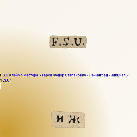
F.S.U.
Клеймо мастера Уваров Федор Степанович - Ленинград - инициалы
"F.S.U."