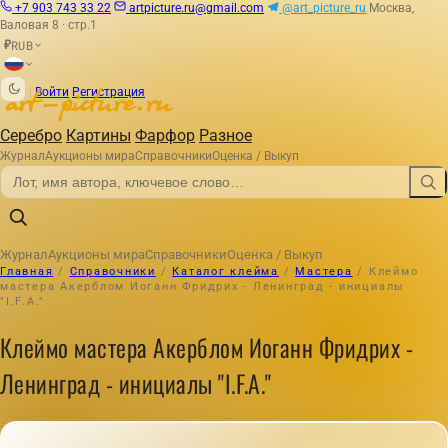
+7 903 743 33 22
artpicture.ru@gmail.com
@art_picture_ru
Москва,
Валовая 8 · стр.1
RUB
₽
|
Войти
Регистрация
Серебро
Картины
Фарфор
Разное
Журнал
Аукционы мира
Справочники
Оценка / Выкуп
Журнал
Аукционы мира
Справочники
Оценка / Выкуп
Главная
/
Справочники
/
Каталог клейма
/
Мастера
/
Клеймо
мастера Акерблом Иоганн Фридрих - Ленинград - инициалы
"I.F.A."
Клеймо мастера Акерблом Иоганн Фридрих -
Ленинград - инициалы "I.F.A."