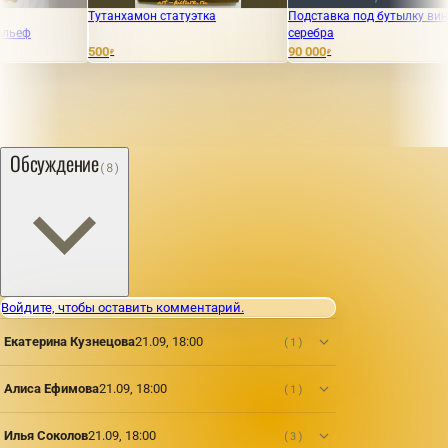
Тутанхамон статуэтка
Подставка под бутылку вина из
Серебря
серебра
спичек.
конец 1
500
90 000
₽
₽
35 000
₽
Обсуждение
(8)
Войдите, чтобы оставить комментарий.
Екатерина Кузнецова
21.09, 18:00
(1)
Алиса Ефимова
21.09, 18:00
(1)
Илья Соколов
21.09, 18:00
(3)