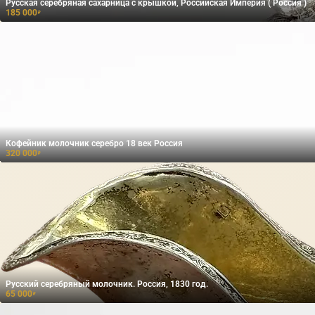
Русская серебряная сахарница с крышкой, Российская Империя ( Россия )
185 000
₽
Кофейник молочник серебро 18 век Россия
320 000
₽
Русский серебряный молочник. Россия, 1830 год.
65 000
₽