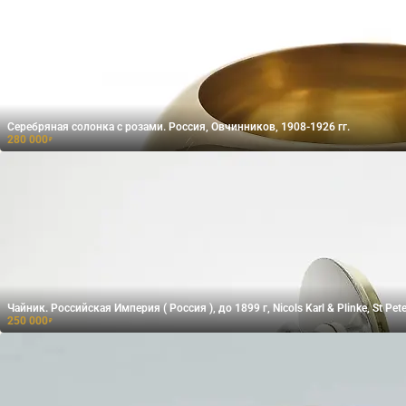
Серебряная солонка с розами. Россия, Овчинников, 1908-1926 гг.
280 000
₽
Чайник. Российская Империя ( Россия ), до 1899 г, Nicols Karl & Plinke, St Pet
250 000
₽