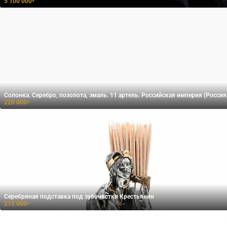
5 100 000
₽
Солонка. Серебро, позолота, эмаль. 11 артель. Российская империя (Россия
220 000
₽
Серебряная подставка под зубочистки Крестьянин
215 000
₽