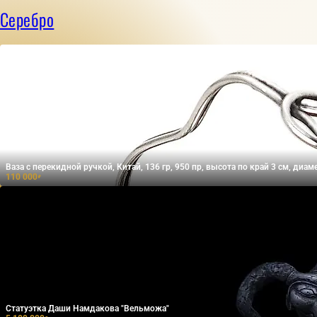
Серебро
Ваза с перекидной ручкой, Китай, 136 гр, 950 пр, высота по край 3 см, диа
110 000
₽
Статуэтка Даши Намдакова "Вельможа"