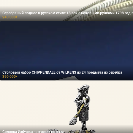
Серебряный ​поднос в русском стиле 18 век с боковыми ручками 1798 год 
240 000
₽
Столовый набор CHIPPENDALE от WILKENS из 24 предмета из серебра
390 000
₽
Солонка Избушка на курьих ножках