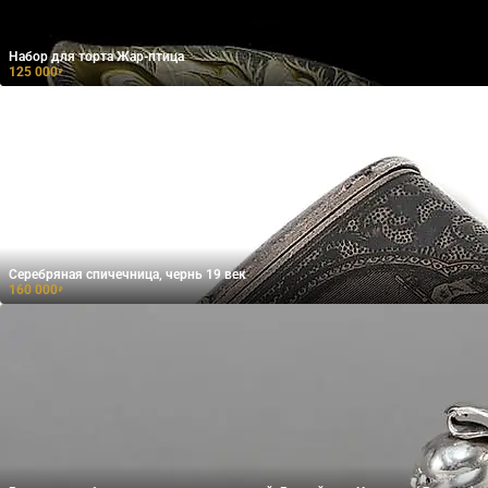
Набор для торта Жар-птица
125 000
₽
Серебряная спичечница, чернь 19 век
160 000
₽