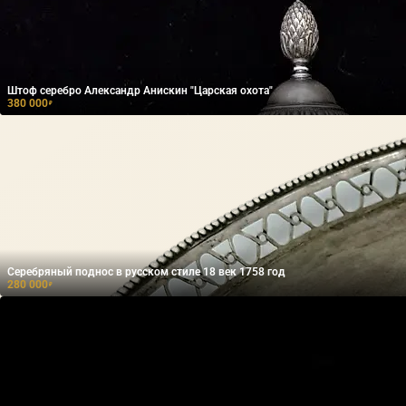
Штоф серебро Александр Анискин "Царская охота"
380 000
₽
Серебряный ​поднос в русском стиле 18 век 1758 год
280 000
₽