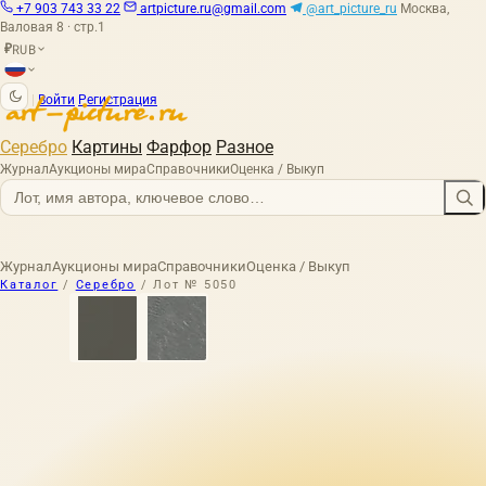
+7 903 743 33 22
artpicture.ru@gmail.com
@art_picture_ru
Москва,
Валовая 8 · стр.1
RUB
₽
|
Войти
Регистрация
Серебро
Картины
Фарфор
Разное
Журнал
Аукционы мира
Справочники
Оценка / Выкуп
Журнал
Аукционы мира
Справочники
Оценка / Выкуп
Каталог
/
Серебро
/
Лот № 5050