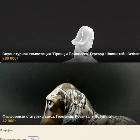
Скульптурная композиция "Принц и Принцесса" Герхард Шлипштайн Gerhard S
780 000
₽
Фарфоровая статуэтка такса. Германия. Розенталь Rosenthal
42 000
₽
Фарфор
Похожие лоты