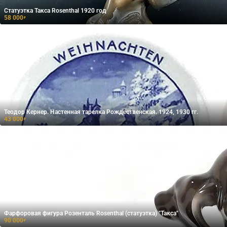
Статуэтка Такса Rosenthal 1920 год
58 000
₽
Теодор Кернер. Настенная тарелка Рождественская. 1924, 1930 гг.
43 000
₽
Фарфоровая фигура Розенталь Rosenthal (статуэтка) "Такса"
90 000
₽