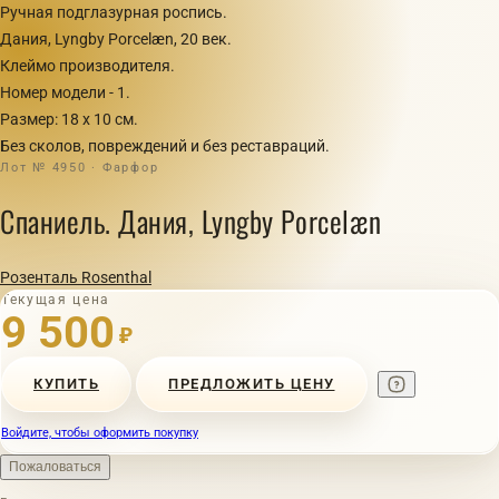
Ручная подглазурная роспись.
Дания, Lyngby Porcelæn, 20 век.
Клеймо производителя.
Номер модели - 1.
Размер: 18 х 10 см.
Без сколов, повреждений и без реставраций.
Лот № 4950 · Фарфор
Спаниель. Дания, Lyngby Porcelæn
Розенталь Rosenthal
Текущая цена
9 500
₽
КУПИТЬ
ПРЕДЛОЖИТЬ ЦЕНУ
Войдите, чтобы оформить покупку
Пожаловаться