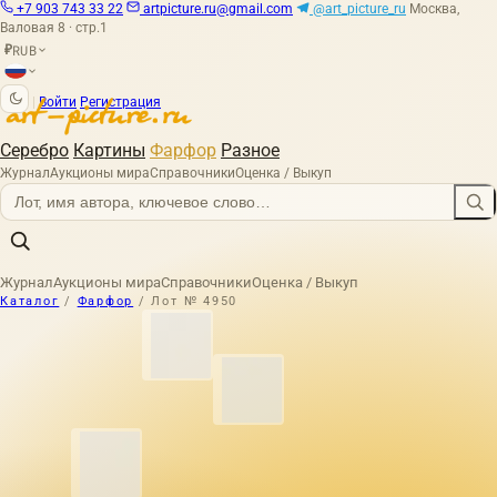
+7 903 743 33 22
artpicture.ru@gmail.com
@art_picture_ru
Москва,
Валовая 8 · стр.1
RUB
₽
|
Войти
Регистрация
Серебро
Картины
Фарфор
Разное
Журнал
Аукционы мира
Справочники
Оценка / Выкуп
Журнал
Аукционы мира
Справочники
Оценка / Выкуп
Каталог
/
Фарфор
/
Лот № 4950