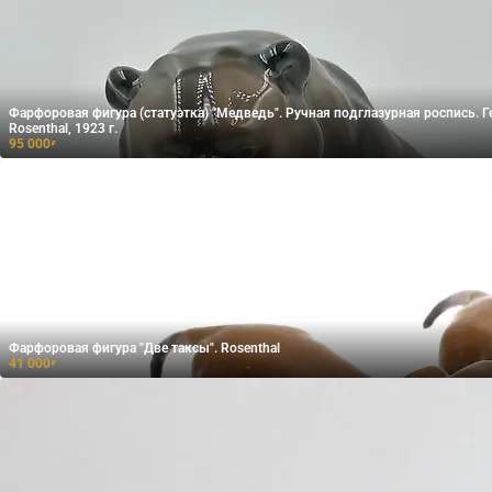
Фарфоровая фигура (статуэтка) "Медведь". Ручная подглазурная роспись. Г
Rosenthal, 1923 г.
95 000
₽
Фарфоровая фигура "Две таксы". Rosenthal
41 000
₽