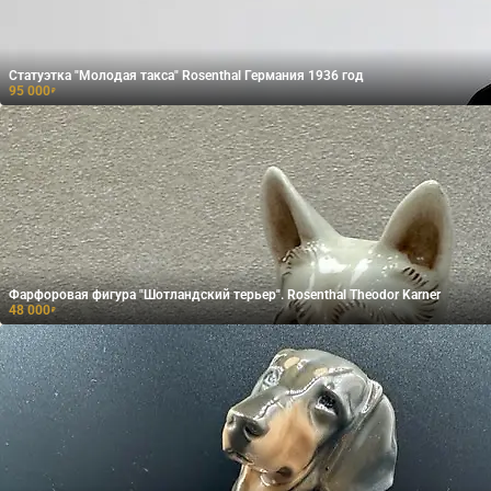
Статуэтка "Молодая такса" Rosenthal Германия 1936 год
95 000
₽
Фарфоровая фигура "Шотландский терьер". Rosenthal Theodor Karner
48 000
₽