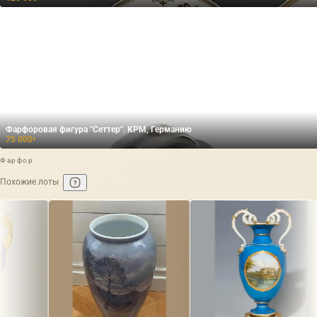
Фарфоровая фигура "Сеттер". KPM, Германию
75 000
₽
Фарфор
Похожие лоты