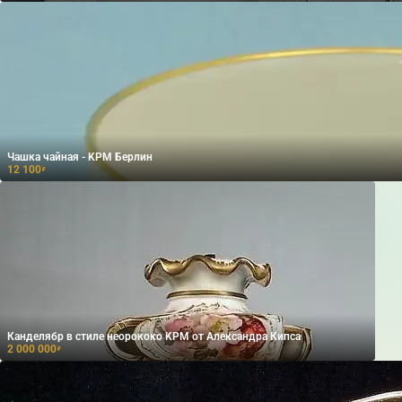
Чашка чайная - KPM Берлин
12 100
₽
Канделябр в стиле неорококо KPM от Александра Кипса
2 000 000
₽