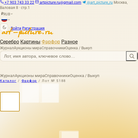
+7 903 743 33 22
artpicture.ru@gmail.com
@art_picture_ru
Москва,
Валовая 8 · стр.1
RUB
₽
|
Войти
Регистрация
Серебро
Картины
Фарфор
Разное
Журнал
Аукционы мира
Справочники
Оценка / Выкуп
Журнал
Аукционы мира
Справочники
Оценка / Выкуп
Каталог
/
Фарфор
/
Лот № 5188