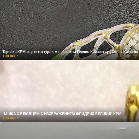
Тарелка KPM с архитектурным пейзажем Гёрлиц Кайзертруц Görlitz Kaisertru
190 000
₽
ЧАШКА С БЛЮДЦЕМ С ИЗОБРАЖЕНИЕМ ФРИДРИХ ВЕЛИКИЙ KPM
130 000
₽