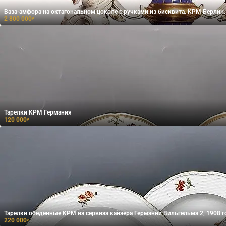
Ваза-амфора на октагональном цоколе с ручками из бисквита. KPM Берлин. 
2 800 000
₽
Тарелки KPM Германия
120 000
₽
Тарелки обеденные KPM из сервиза кайзера Германии Вильгельма 2, 1908 г
220 000
₽