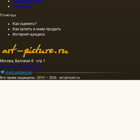
фабрики
Каталоги клейм
Художники
фарфора
того
Помощь
времени,
KPM
Как оценить?
была…
Как купить и кому продать
Интернет-аукцион
Москва, Валовая 8 · стр.1
artpicture.ru@gmail.com
@art_picture_ru
Все права защищены. 2010 — 2026 · art-picture.ru